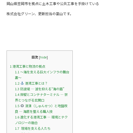
岡山県笠岡市を拠点に土木工事や公共工事を手掛けている
b
株式会社グリーン、更新担当の富山です。
o
o
k
目次
[
hide
]
1
港湾工事と物流の拠点
1.1
～海を支える巨大インフラの舞台
裏～
1.2
港湾工事とは？
1.3
防波堤 ― 波を抑える“海の盾”
1.4
岸壁とコンテナターミナル ― 世
界とつながる玄関口
1.5
浚渫（しゅんせつ）と地盤改
良 ― 海底を整える職人技
1.6
進化する港湾工事 ― 環境とテク
ノロジーの融合
1.7
‍ 現場を支える人たち