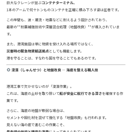
巨大なクレーンが並ぶ
コンテナターミナル
。
1本のアームで何十トンものコンテナを正確に積み下ろす姿は圧巻です。
この岸壁も、波・潮流・地震などに耐えるよう設計されており、
最新の**耐震補強技術や深層混合処理（地盤改良）**が導入されていま
す。
また、港湾施設は単に物資を受け入れる場所ではなく、
災害時の緊急物資輸送拠点
としても機能します。
港を守ることは、すなわち国を守ることでもあるのです。
浚渫（しゅんせつ）と地盤改良 ― 海底を整える職人技
港湾工事で欠かせないのが「浚渫作業」。
これは、海底の土砂を取り除いて
船が安全に航行できる深さ
を確保する作
業です。
さらに、海底の地盤が軟弱な場合は、
セメントや固化材を混ぜて強化する「地盤改良」も行われます。
見えない海の底で進むこの作業こそ、
最先端の技術と精密な測量
によって支えられています。