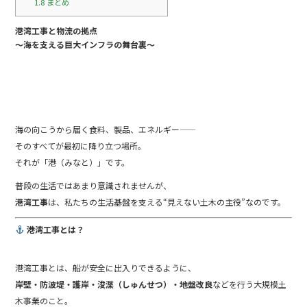
1.8
まとめ
港湾工事と物流の拠点
～海を支える巨大インフラの舞台裏～
海の向こうから届く食料、製品、エネルギー――
そのすべてが最初に降り立つ場所。
それが「港（みなと）」です。
普段の生活ではあまり意識されませんが、
港湾工事
は、私たちの生活基盤を支える“見えない土木の主役”なのです。
港湾工事とは？
港湾工事とは、船が安全に出入りできるように、
岸壁・防波堤・護岸・浚渫（しゅんせつ）・地盤改良
などを行う大規模土
木事業のこと。