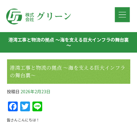
港湾工事と物流の拠点 ～海を支える巨大インフラの舞台裏
～
港湾工事と物流の拠点 ～海を支える巨大インフラ
の舞台裏～
投稿日
2026年2月23日
F
T
Li
a
w
n
皆さんこんにちは！
c
itt
e
e
er