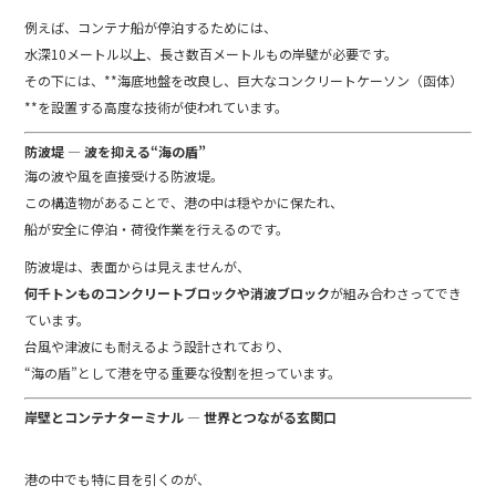
例えば、コンテナ船が停泊するためには、
水深10メートル以上、長さ数百メートルもの岸壁が必要です。
その下には、**海底地盤を改良し、巨大なコンクリートケーソン（函体）
**を設置する高度な技術が使われています。
防波堤 ― 波を抑える“海の盾”
海の波や風を直接受ける防波堤。
この構造物があることで、港の中は穏やかに保たれ、
船が安全に停泊・荷役作業を行えるのです。
防波堤は、表面からは見えませんが、
何千トンものコンクリートブロックや消波ブロック
が組み合わさってでき
ています。
台風や津波にも耐えるよう設計されており、
“海の盾”として港を守る重要な役割を担っています。
岸壁とコンテナターミナル ― 世界とつながる玄関口
港の中でも特に目を引くのが、