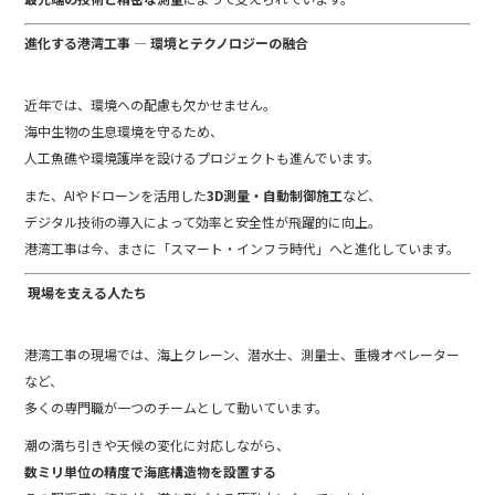
進化する港湾工事 ― 環境とテクノロジーの融合
近年では、環境への配慮も欠かせません。
海中生物の生息環境を守るため、
人工魚礁や環境護岸を設けるプロジェクトも進んでいます。
また、AIやドローンを活用した
3D測量・自動制御施工
など、
デジタル技術の導入によって効率と安全性が飛躍的に向上。
港湾工事は今、まさに「スマート・インフラ時代」へと進化しています。
‍ 現場を支える人たち
港湾工事の現場では、海上クレーン、潜水士、測量士、重機オペレーター
など、
多くの専門職が一つのチームとして動いています。
潮の満ち引きや天候の変化に対応しながら、
数ミリ単位の精度で海底構造物を設置する