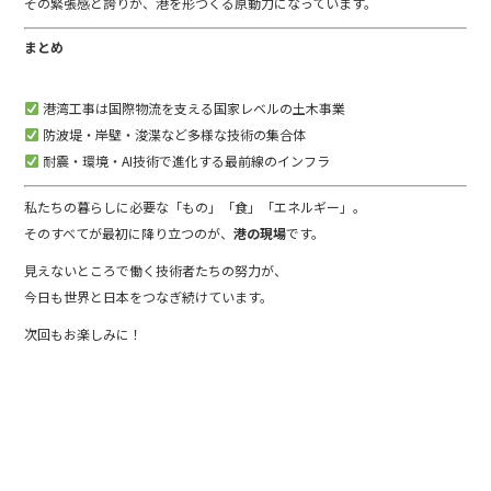
その緊張感と誇りが、港を形づくる原動力になっています。
まとめ
港湾工事は国際物流を支える国家レベルの土木事業
防波堤・岸壁・浚渫など多様な技術の集合体
耐震・環境・AI技術で進化する最前線のインフラ
私たちの暮らしに必要な「もの」「食」「エネルギー」。
そのすべてが最初に降り立つのが、
港の現場
です。
見えないところで働く技術者たちの努力が、
今日も世界と日本をつなぎ続けています。
次回もお楽しみに！