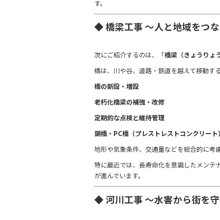
す。
◆ 橋梁工事 ～人と地域をつ
次にご紹介するのは、「
橋梁（きょうりょ
橋は、川や谷、道路・鉄道を越えて移動す
橋の新設・増設
老朽化橋梁の補強・改修
定期的な点検と維持管理
鋼橋・PC橋（プレストレストコンクリート
地形や気象条件、交通量などを総合的に考
特に最近では、長寿命化を意識したメンテ
が進んでいます。
◆ 河川工事 ～水害から街を