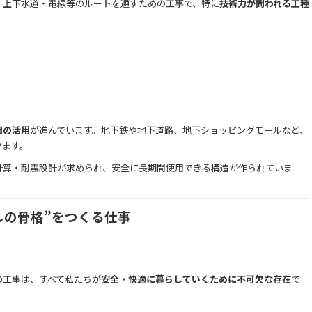
・上下水道・電線等のルートを通すための工事で、特に
技術力が問われる工種
間の活用
が進んでいます。地下鉄や地下道路、地下ショッピングモールなど、
います。
計算・耐震設計が求められ、安全に長期間使用できる構造が作られていま
しの骨格”をつくる仕事
の工事は、すべて私たちが
安全・快適に暮らしていくために不可欠な存在
で