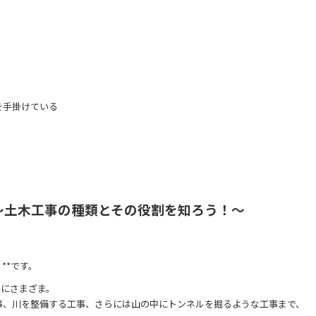
を手掛けている
～土木工事の種類とその役割を知ろう！～
**です。
実にさまざま。
事、川を整備する工事、さらには山の中にトンネルを掘るような工事まで、