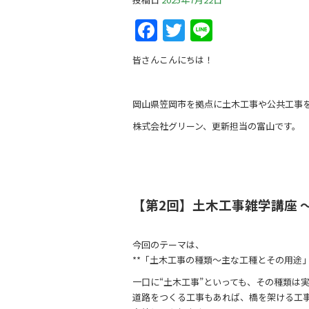
F
T
Li
a
w
n
皆さんこんにちは！
c
itt
e
e
er
岡山県笠岡市を拠点に土木工事や公共工事
b
株式会社グリーン、更新担当の富山です。
o
o
k
【第2回】土木工事雑学講座 
今回のテーマは、
**「土木工事の種類～主な工種とその用途」
一口に“土木工事”といっても、その種類は
道路をつくる工事もあれば、橋を架ける工