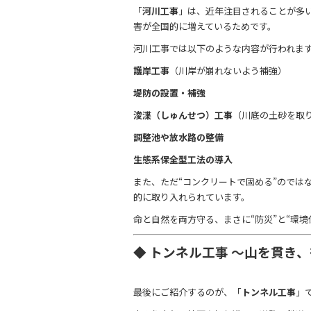
「
河川工事
」は、近年注目されることが多
害が全国的に増えているためです。
河川工事では以下のような内容が行われま
護岸工事
（川岸が崩れないよう補強）
堤防の設置・補強
浚渫（しゅんせつ）工事
（川底の土砂を取
調整池や放水路の整備
生態系保全型工法の導入
また、ただ“コンクリートで固める”のでは
的に取り入れられています。
命と自然を両方守る、まさに“防災”と“環
◆ トンネル工事 ～山を貫き
最後にご紹介するのが、「
トンネル工事
」