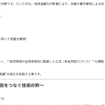
い分野です。というのも、地球温暖化の影響により、台風や集中豪雨による水
す。
り除いて流量を確保）
なく、**自然環境や生物多様性に配慮した工法（多自然型川づくり）**も積極
境保護”の両立を目指す工事です。
、街をつなぐ技術の粋～
です。