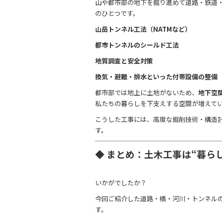
山や都市部の地下を掘り進めて道路・鉄道
のひとつです。
山岳トンネル工法（NATMなど）
都市トンネルのシールド工法
地質調査と安全対策
換気・避難・排水といった付帯設備の整備
都市部では地上に土地がないため、
地下空
私たちの暮らしを下支えする空間が増えて
こうした工事には、高度な掘削技術・構造
す。
◆ まとめ：土木工事は“暮ら
いかがでしたか？
今回ご紹介した道路・橋・河川・トンネル
す。