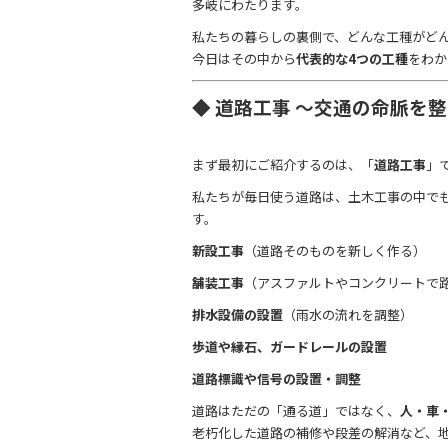
多岐にわたります。
私たちの暮らしの裏側で、どんな工種がど
今日はその中から
代表的な4つの工種
をわか
◆ 道路工事 ～交通の命脈を
まず最初にご紹介するのは、「
道路工事
」
私たちが毎日使う道路は、土木工事の中で
す。
新設工事
（道路そのものを新しく作る）
舗装工事
（アスファルトやコンクリートで
排水設備の設置
（雨水の流れを調整）
歩道や縁石、ガードレールの設置
道路標識や信号の設置・調整
道路はただの「通る道」ではなく、
人・車
老朽化した道路の補修や段差の解消など、