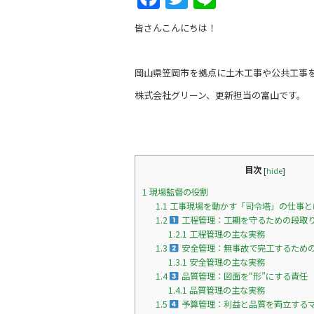
a
w
n
皆さんこんにちは！
c
itt
e
e
er
岡山県笠岡市を拠点に土木工事や公共工事
b
株式会社グリーン、更新担当の富山です。
o
o
k
目次
[
hide
]
1
現場監督の役割
1.1
工事現場を動かす「司令塔」の仕事と
1.2
工程管理：工期を守るための段取
1.2.1
工程管理の主な実務
1.3
安全管理：無事故で完工するため
1.3.1
安全管理の主な実務
1.4
品質管理：図面を“形”にする責任
1.4.1
品質管理の主な実務
1.5
予算管理：利益と品質を両立する