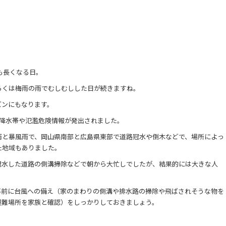
も長くなる日。
らくは梅雨の雨でむしむしした日が続きますね。
ズンにもなります。
状降水帯や氾濫危険情報が発出されました。
雨と暴風雨で、岡山県南部と広島県東部で道路冠水や倒木などで、場所によっ
た地域もありました。
冠水した道路の側溝掃除などで朝から大忙しでしたが、結果的には大きな人
事前に台風への備え（家のまわりの側溝や排水路の掃除や飛ばされそうな物を
避難場所を家族と確認）をしっかりしておきましょう。