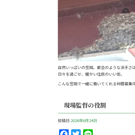
自然いっぱいの笠岡。都会のような派手さ
日々を過ごせ、暖かい住民のいい街。
こんな笠岡で一緒に働いてくれる仲間募集
現場監督の役割
投稿日
2026年6月24日
F
T
Li