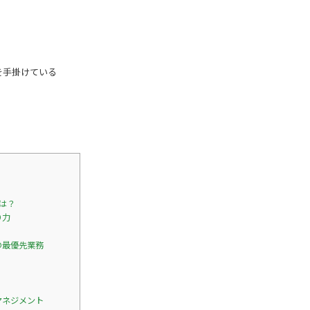
を手掛けている
は？
り力
の最優先業務
マネジメント